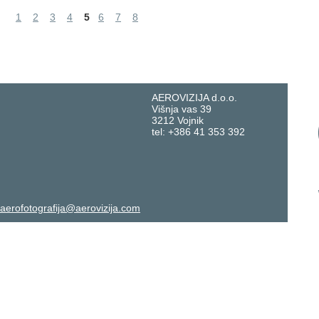
1
2
3
4
5
6
7
8
AEROVIZIJA d.o.o.
Višnja vas 39
3212 Vojnik
tel: +386 41 353 392
aerofotografija@aerovizija.com