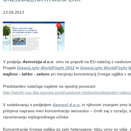
13.04.2013
V podjetju
Aerovizija d.o.o
. smo se prijavili na EU natečaj z naslov
Projekt
GreenLight WorldFlight 2012
in
GreenLight WorldFlight N
majhno - lahko - zeleno
pri merjenju koncentracij črnega ogljika v a
Predstavitev natečaja najdete na spodnji povezavi
http://world-you-like.europa.eu/sl/uspesne-resitve/predstavitev-nateca
V sodelovanju s podjetjem
Aerosol d.o.o.
in njihovim znanjem smo le
pritrjena naprava meri koncentracijo aerosolov – črnih saj v ozračju
razumevanju toplogrednega učinka.
Koncentracije črnega ogljika so zelo heterogene: blizu virov so višje, d