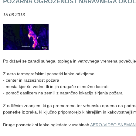
POŽARNA OGROŽENOST NARAVNEGA OKOL
15.08.2013
Po državi se zaradi suhega, toplega in vetrovnega vremena povečuj
Z aero termografskimi posnetki lahko odkrijemo:
- center in razsežnost požara
- mesta kjer še vedno tli in jih drugače ni možno locirati
- pomoč gasilcem na zemlji z natančno lokacijo širjenja požara
Z odličnim znanjem, ki ga premoremo ter vrhunsko opremo na področju
posnetke iz zraka, ki ključno pripomorejo k hitrejšim in kakovostnejši
Druge posnetek si lahko ogledate v vsebinah
AERO-VIDEO SNEMAN