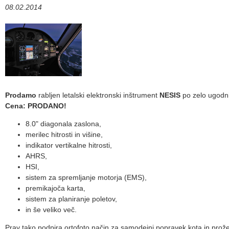
08.02.2014
Prodamo
rabljen letalski elektronski inštrument
NESIS
po zelo ugodni
Cena: PRODANO!
8.0" diagonala zaslona,
merilec hitrosti in višine,
indikator vertikalne hitrosti,
AHRS,
HSI,
sistem za spremljanje motorja (EMS),
premikajoča karta,
sistem za planiranje poletov,
in še veliko več.
Prav tako podpira ortofoto način za samodejni popravek kota in prož