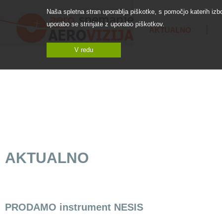
Naša spletna stran uporablja piškotke, s pomočjo katerih iz
uporabo se strinjate z uporabo piškotkov.
AKTUALNO
V redu
VERTIKALNO
TERMOGRAFSKO
H
AEROSNEMANJE
AEROSNEMANJE
AKTUALNO
PRODAMO instrument NESIS