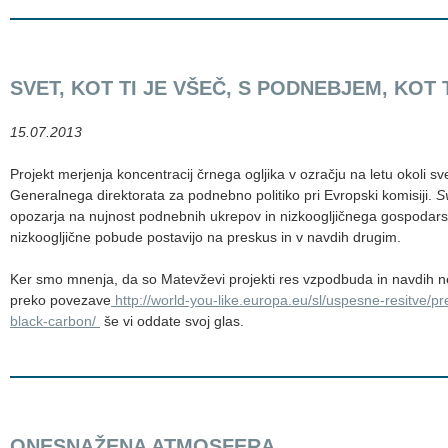
SVET, KOT TI JE VŠEČ, S PODNEBJEM, KOT 
15.07.2013
Projekt merjenja koncentracij črnega ogljika v ozračju na letu okoli sv
Generalnega direktorata za podnebno politiko pri Evropski komisiji.
Sv
opozarja na nujnost podnebnih ukrepov in nizkoogljičnega gospodarstva
nizkoogljične pobude postavijo na preskus in v navdih drugim.
Ker smo mnenja, da so Matevževi projekti res vzpodbuda in navdih n
preko povezave
http://world-you-like.europa.eu/sl/uspesne-resitve/p
black-carbon/
še vi oddate svoj glas.
ONESNAŽENA ATMOSFERA