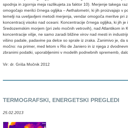
spodnja in zgornja meja razlikujeta za faktor 10). Merjenje takega raz
omogočajo merilci črnega ogljika – Aethalometri, ki jih proizvajajo v pod
temelji na uveljavljeni metodi merjenja, vendar omogoča meritve pri zel
koncentracij visoko nad oceani. Koncentracije črnega ogljika, ki jih j
Sredozemskim morjem (pri zelo močnih vetrovih), nad Atlantikom in Kar
koncentracije višje, ne samo zaradi bližine virov nad mesti in industr
višino padale, padavine pa delce so sprale iz zraka. Zanimivo je, da 
močno: na primer, med letom v Rio de Janiero in iz njega z dvodnevni
zbranimi podatki, uporabljenimi v modelih podnebnih sprememb, dalo 
Vir: dr. Griša Močnik 2012
TERMOGRAFSKI, ENERGETSKI PREGLEDI
25.02.2013