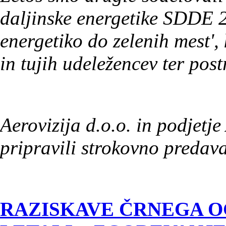
daljinske energetike SDDE 2
energetiko do zelenih mest',
in tujih udeležencev ter post
Aerovizija d.o.o. in podjetj
pripravili strokovno predav
RAZISKAVE ČRNEGA O