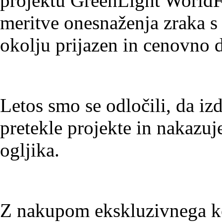
projektu GreenLight WorldFl
meritve onesnaženja zraka s
okolju prijazen in cenovno 
Letos smo se odločili, da iz
pretekle projekte in nakazuj
ogljika.
Z nakupom ekskluzivnega ko