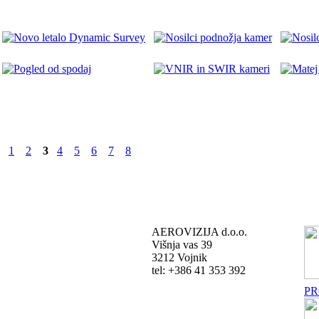
1
2
3
4
5
6
7
8
AEROVIZIJA d.o.o.
Višnja vas 39
3212 Vojnik
tel: +386 41 353 392
PR