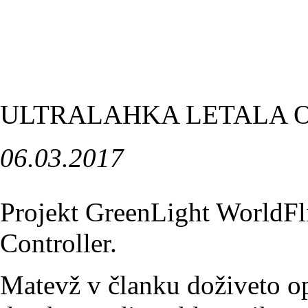
ULTRALAHKA LETALA O
06.03.2017
Projekt GreenLight WorldFli
Controller.
Matevž v članku doživeto opi