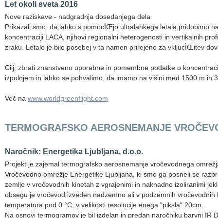
Let okoli sveta 2016
Nove raziskave - nadgradnja dosedanjega dela
Prikazali smo, da lahko s pomocÌŒjo ultralahkega letala pridobimo nad
koncentraciji LACA, njihovi regionalni heterogenosti in vertikalnih prof
zraku. Letalo je bilo posebej v ta namen prirejeno za vkljucÌŒitev d
Cilj, zbrati znanstveno uporabne in pomembne podatke o koncentraciji,
izpolnjem in lahko se pohvalimo, da imamo na višini med 1500 m in 
Več na
www.worldgreenflight.com
TERMOGRAFSKO AEROSNEMANJE VROČEVOD
Naročnik: Energetika Ljubljana, d.o.o.
Projekt je zajemal termografsko aerosnemanje vročevodnega omrežja
Vročevodno omrežje Energetike Ljubljana, ki smo ga posneli se razpr
zemljo v vročevodnih kinetah z vgrajenimi in naknadno izoliranimi j
obsegu je vročevod izveden nadzemno ali v podzemnih vročevodnih kol
temperatura pod 0 °C, v velikosti resolucije enega "piksla" 20cm.
Na osnovi termogramov je bil izdelan in predan naročniku barvni IR 