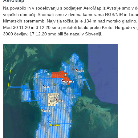
AeroMap
Na povabilo in v sodelovanju s podjetjem AeroMap iz Avstrije smo v
vojaških območij. Snemaili smo z dvema kamerama RGB/NIR in Lidar 
klimatskih sprememb. Najvišja točka je le 134 m nad morsko gladino,
Med 30.11.20 in 3.12.20 smo preleteli letalo preko Krete, Hurgade v 
3000 čevljev. 17.12.20 smo bili že nazaj v Sloveniji.