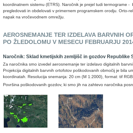
koordinatnem sistemu (ETRS). Naročnik je prejel tudi termograme - b
pregledovati in obdelovati v primernem programskem orodju. Orto-rek
napak na vročevodnem omrežju.
AEROSNEMANJE TER IZDELAVA BARVNIH 
PO ŽLEDOLOMU V MESECU FEBRUARJU 201
Naročnik: Sklad kmetijskih zemljišč in gozdov Republike 
Za naročnika smo izvedel aerosnemanje ter izdelavo digitalnih barv
Projekcija digitalnih barvnih ortofotov poškodovanih območij je bil
koordinatah. Resolucija snemanja: 20 cm (M 1:2000), format: tif RGB
Površina poškodovanih gozdov, ki smo jih na zahtevo naročnika posne