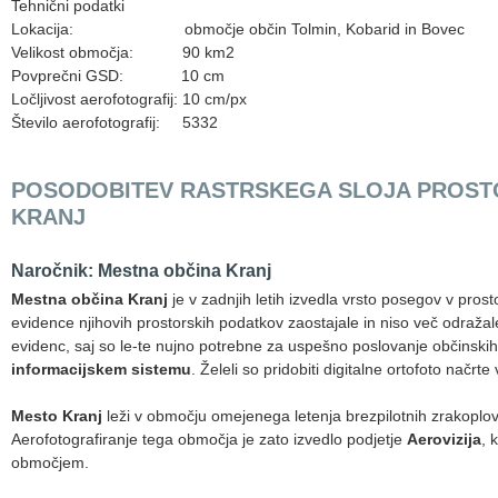
Tehnični podatki
Lokacija: območje občin Tolmin, Kobarid in Bovec
Velikost območja: 90 km2
Povprečni GSD: 10 cm
Ločljivost aerofotografij: 10 cm/px
Število aerofotografij: 5332
POSODOBITEV RASTRSKEGA SLOJA PROST
KRANJ
Naročnik: Mestna občina Kranj
Mestna občina Kranj
je v zadnjih letih izvedla vrsto posegov v pros
evidence njihovih prostorskih podatkov zaostajale in niso več odražale
evidenc, saj so le-te nujno potrebne za uspešno poslovanje občinski
informacijskem sistemu
. Želeli so pridobiti digitalne ortofoto načrte 
Mesto Kranj
leži v območju omejenega letenja brezpilotnih zrakoplovov
Aerofotografiranje tega območja je zato izvedlo podjetje
Aerovizija
, 
območjem.