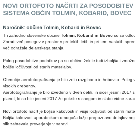
NOVI ORTOFOTO NAČRTI ZA POSODOBITE
SISTEMA OBČIN TOLMIN, KOBARID, BOVEC
Naročnik: občine Tolmin, Kobarid in Bovec
Tri zahodno slovenske občine
Tolmin, Kobarid in Bovec
so se odlo
Zaradi več posegov v prostor v preteklih letih in pri tem nastalih sp
več odražale dejanskega stanja.
Poleg posodobitve podatkov pa so občine želele tudi izboljšati zmožnost 
boljše ločljivosti od starih materialov.
Območje aerofotografiranja je bilo zelo razgibano in hribovito. Poleg v
visokih grebenov.
Aerofotografiranje je bilo izvedeno v dveh delih, in sicer jeseni 2017
planot, ki so bile jeseni 2017 že pokrite s snegom in slabo vidne zara
Novi ortofoto načrt je boljše kakovosti in višje ločljivosti od starih mat
Boljša kakovost uporabnikom omogoča lažjo prepoznavo detajlov neposre
slik zahtevala preverjanje v naravi.