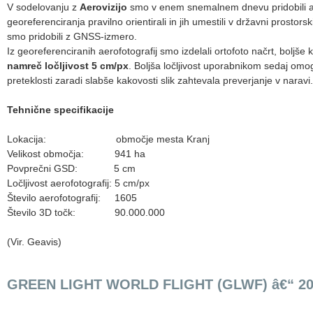
V sodelovanju z
Aerovizijo
smo v enem snemalnem dnevu pridobili aer
georeferenciranja pravilno orientirali in jih umestili v državni prostor
smo pridobili z GNSS-izmero.
Iz georeferenciranih aerofotografij smo izdelali ortofoto načrt, boljše k
namreč ločljivost 5 cm/px
. Boljša ločljivost uporabnikom sedaj omog
preteklosti zaradi slabše kakovosti slik zahtevala preverjanje v naravi
Tehnične specifikacije
Lokacija: območje mesta Kranj
Velikost območja: 941 ha
Povprečni GSD: 5 cm
Ločljivost aerofotografij: 5 cm/px
Število aerofotografij: 1605
Število 3D točk: 90.000.000
(Vir. Geavis)
GREEN LIGHT WORLD FLIGHT (GLWF) â€“ 201