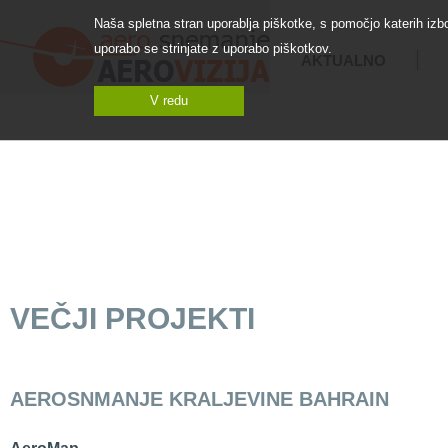
Naša spletna stran uporablja piškotke, s pomočjo katerih iz
uporabo se strinjate z uporabo piškotkov.
AKTUALNO
V redu
VERTIKALNO
TERMOGRAFSKO
H
AEROSNEMANJE
AEROSNEMANJE
VEČJI PROJEKTI
AEROSNMANJE KRALJEVINE BAHRAIN