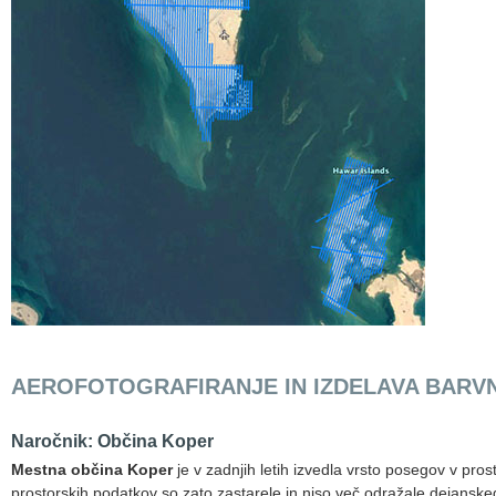
AEROFOTOGRAFIRANJE IN IZDELAVA BARV
Naročnik: Občina Koper
Mestna občina Koper
je v zadnjih letih izvedla vrsto posegov v pros
prostorskih podatkov so zato zastarele in niso več odražale dejanske