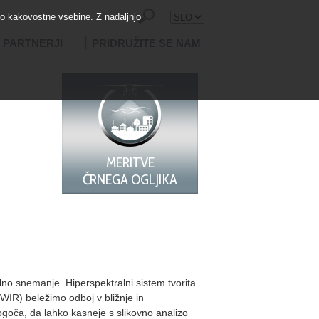
mo kakovostne vsebine. Z nadaljnjo
PARTNERJI
PRIDRUŽITE SE NAM
MSKO
MERITVE
ANJE
ČRNEGA OGLJIKA
fotografija@aerovizija.com
+386 41 353 392
lno snemanje. Hiperspektralni sistem tvorita
IR) beležimo odboj v bližnje in
oča, da lahko kasneje s slikovno analizo