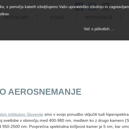
tke, s pomočjo katerih izboljšujemo Vašo uporabniško izkušnjo in zagotavlja
otkov.
AKTUALNO
O NAS
REFERENCE
Več o piškotkih ...
OGRAFSKO
HIPERSPEKTRALNO
PANORA
SNEMANJE
AEROSNEMANJE
AEROSNEM
NO AEROSNEMANJE
aero
kim inštitutom Slovenije
smo v svojo ponudbo vključili tudi hiperspektra
oj svetlobe v območju med 400-980 nm, medtem ko z drugo kamero (SW
950-2500 nm. Povprečna spektralna ločljivost kamer je 5 nm, kar omog