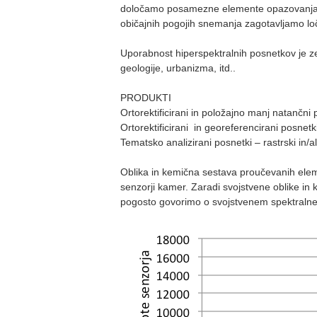
določamo posamezne elemente opazovanja in t
običajnih pogojih snemanja zagotavljamo lo
Uporabnost hiperspektralnih posnetkov je zelo
geologije, urbanizma, itd..
PRODUKTI
Ortorektificirani in položajno manj natančni 
Ortorektificirani in georeferencirani posnetk
Tematsko analizirani posnetki – rastrski in/a
Oblika in kemična sestava proučevanih elemen
senzorji kamer. Zaradi svojstvene oblike in
pogosto govorimo o svojstvenem spektralnem