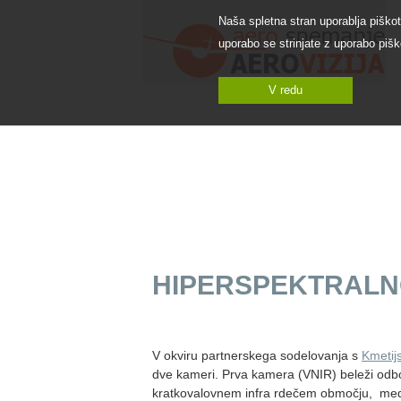
Naša spletna stran uporablja piško
uporabo se strinjate z uporabo pišk
V redu
VERTIKALNO
TERM
AEROSNEMANJE
AERO
HIPERSPEKTRAL
V okviru partnerskega sodelovanja s
Kmetijs
dve kameri. Prva kamera (VNIR) beleži odb
kratkovalovnem infra rdečem območju, med 