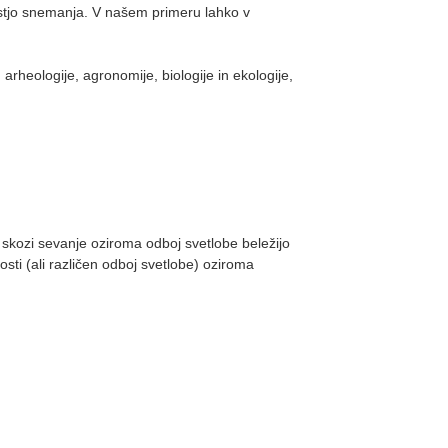
ostjo snemanja. V našem primeru lahko v
arheologije, agronomije, biologije in ekologije,
h skozi sevanje oziroma odboj svetlobe beležijo
sti (ali različen odboj svetlobe) oziroma