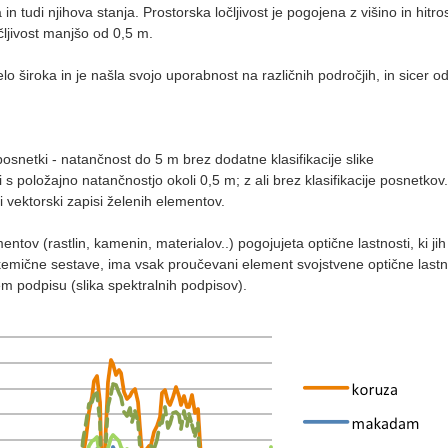
udi njihova stanja. Prostorska ločljivost je pogojena z višino in hitr
čljivost manjšo od 0,5 m.
 široka in je našla svojo uporabnost na različnih področjih, in sicer od 
posnetki - natančnost do 5 m brez dodatne klasifikacije slike
i s položajno natančnostjo okoli 0,5 m; z ali brez klasifikacije posnetkov.
li vektorski zapisi želenih elementov.
tov (rastlin, kamenin, materialov..) pogojujeta optične lastnosti, ki ji
 kemične sestave, ima vsak proučevani element svojstvene optične lastno
 podpisu (slika spektralnih podpisov).