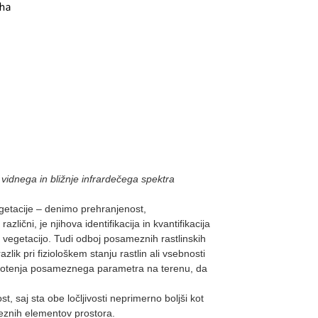
vidnega in bližnje infrardečega spektra
egetacije – denimo prehranjenost,
ični, je njihova identifikacija in kvantifikacija
n vegetacijo. Tudi odboj posameznih rastlinskih
lik pri fiziološkem stanju rastlin ali vsebnosti
ednotenja posameznega parametra na terenu, da
, saj sta obe ločljivosti neprimerno boljši kot
ameznih elementov prostora.