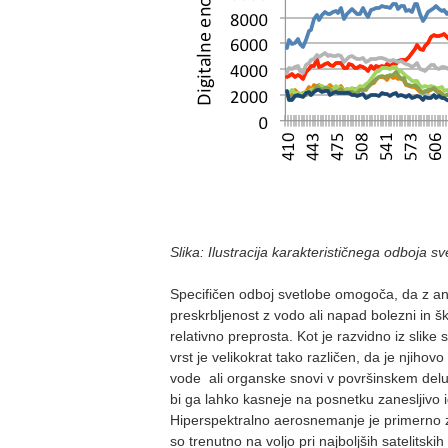
Slika: Ilustracija karakterističnega odboja 
Specifičen odboj svetlobe omogoča, da z anal
preskrbljenost z vodo ali napad bolezni in šk
relativno preprosta. Kot je razvidno iz slik
vrst je velikokrat tako različen, da je njiho
vode ali organske snovi v površinskem delu
bi ga lahko kasneje na posnetku zanesljivo ident
Hiperspektralno aerosnemanje je primerno za 
so trenutno na voljo pri najboljših satelits