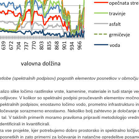
svetlobe (spektralnih podpisov) pogostih elementov posnetkov v območju 
izo slike ločimo rastlinske vrste, kamenine, materiale in tudi stanje v
odljivcev. V kolikor so spektralni podpisi proučevanih elementov močno razl
e spektralnih podpisov, enostavno ločimo vodo, prometno infrastrukturo i
vo ločevanje sorazmerno enostavno. Nekoliko bolj zahtevno je določanje raz
 tal. V takšnih primerih moramo praviloma pripraviti metodologijo vr
ificirali in kvantificirali.
vse projekte, kjer potrebujemo dobro prostorsko in spektralno ločljivost
kih posnetkih in zato primerni za ločevanje in natančne opredelitve pos